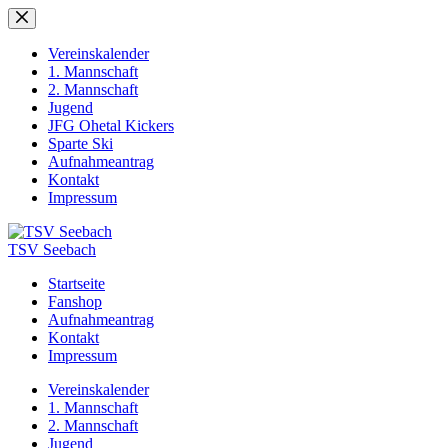
Zum
Inhalt
springen
Vereinskalender
1. Mannschaft
2. Mannschaft
Jugend
JFG Ohetal Kickers
Sparte Ski
Aufnahmeantrag
Kontakt
Impressum
TSV Seebach
Startseite
Fanshop
Aufnahmeantrag
Kontakt
Impressum
Vereinskalender
1. Mannschaft
2. Mannschaft
Jugend