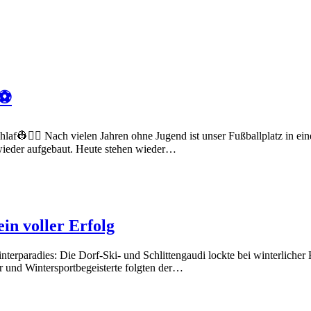
⚽️
af👷👷‍♀️ Nach vielen Jahren ohne Jugend ist unser Fußballplatz in ein
ieder aufgebaut. Heute stehen wieder…
ein voller Erfolg
erparadies: Die Dorf-Ski- und Schlittengaudi lockte bei winterlicher
r und Wintersportbegeisterte folgten der…