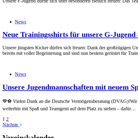
Unsere F-Jugend durfte sich über besonderen Besuch freuen: Das Tea
News
Neue Trainingsshirts für unsere G-Jugend 
Unsere jüngsten Kicker dürfen sich freuen: Dank der großzügigen Unte
bereits mit voller Begeisterung und sind nun bestens gerüstet für Tra
News
Unsere Jugendmannschaften mit neuem Sp
💙⚽ Vielen Dank an die Deutsche Vermögensberatung (DVAG)!Wir als J
weiterhin mit Spaß und Teamgeist auf dem Platz zu stehen – dafür…
1
2
Nächste
Vereinskalender