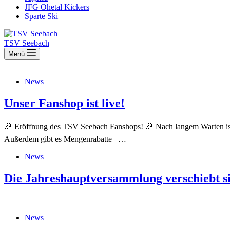
JFG Ohetal Kickers
Sparte Ski
TSV Seebach
Menü
News
Unser Fanshop ist live!
🎉 Eröffnung des TSV Seebach Fanshops! 🎉 Nach langem Warten ist e
Außerdem gibt es Mengenrabatte –…
News
Die Jahreshauptversammlung verschiebt s
News