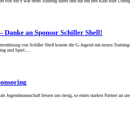
m von MFS war beim Training dabei und hat mit den Kids tolle Übunge
– Danke an Sponsor Schiller Shell!
rstützung von Schiller Shell konnte die G-Jugend mit neuen Trainingss
ining und Spiel.…
onsoring
ugendmannschaft freuen uns riesig, so einen starken Partner an unse