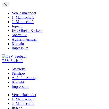
Zum
Inhalt
springen
Vereinskalender
1. Mannschaft
2. Mannschaft
Jugend
JFG Ohetal Kickers
Sparte Ski
Aufnahmeantrag
Kontakt
Impressum
TSV Seebach
Startseite
Fanshop
Aufnahmeantrag
Kontakt
Impressum
Vereinskalender
1. Mannschaft
2. Mannschaft
Jugend