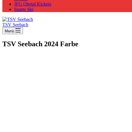
JFG Ohetal Kickers
Sparte Ski
TSV Seebach
Menü
TSV Seebach 2024 Farbe